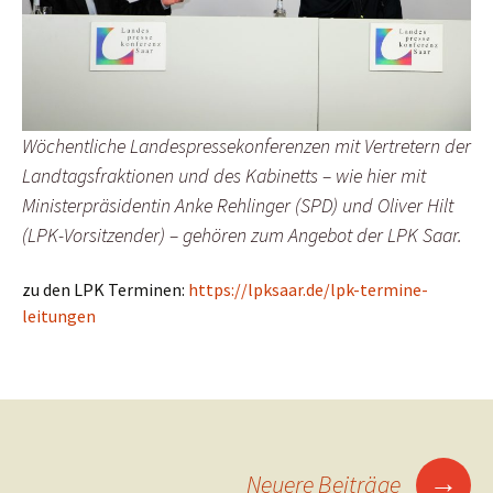
Wöchentliche Landespressekonferenzen mit Vertretern der
Landtagsfraktionen und des Kabinetts – wie hier mit
Ministerpräsidentin Anke Rehlinger (SPD) und Oliver Hilt
(LPK-Vorsitzender) – gehören zum Angebot der LPK Saar.
zu den LPK Terminen:
https://lpksaar.de/lpk-termine-
leitungen
Beitragsnavigation
→
Neuere Beiträge