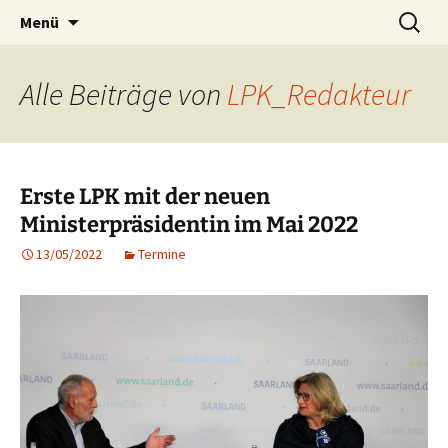
Zum
Suchen
Landespressekonferenz Saar
Menü
Inhalt
nach:
springen
Alle Beiträge von
LPK_Redakteur
Erste LPK mit der neuen
Ministerpräsidentin im Mai 2022
13/05/2022
Termine