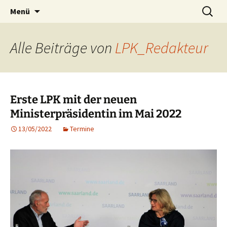
Zum
Suchen
Landespressekonferenz Saar
Menü
Inhalt
nach:
springen
Alle Beiträge von
LPK_Redakteur
Erste LPK mit der neuen
Ministerpräsidentin im Mai 2022
13/05/2022
Termine