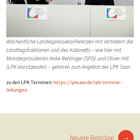
Wöchentliche Landespressekonferenzen mit Vertretern der
Landtagsfraktionen und des Kabinetts – wie hier mit
Ministerpräsidentin Anke Rehlinger (SPD) und Oliver Hilt
(LPK-Vorsitzender) – gehören zum Angebot der LPK Saar.
zu den LPK Terminen:
https://lpksaar.de/lpk-termine-
leitungen
Beitragsnavigation
→
Neuere Beiträge