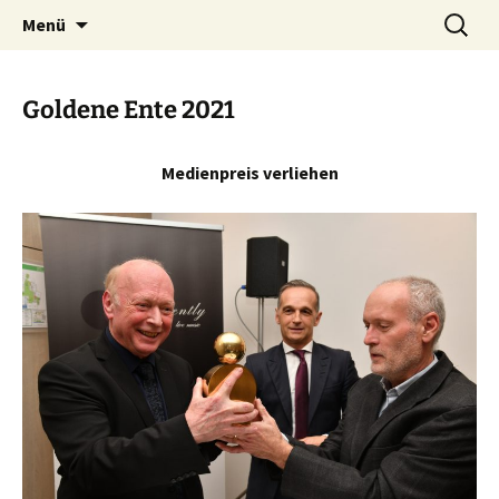
Zum
Suchen
Landespressekonferenz Saar
Menü
Inhalt
nach:
springen
Goldene Ente 2021
Medienpreis verliehen