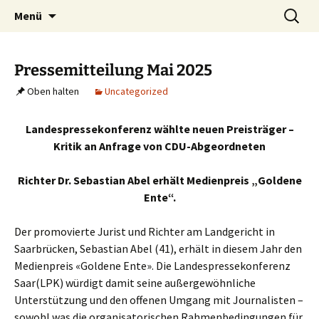
Zum
Suchen
Landespressekonferenz Saar
Menü
Inhalt
nach:
springen
Pressemitteilung Mai 2025
Oben halten
Uncategorized
Landespressekonferenz wählte neuen Preisträger –
Kritik an Anfrage von CDU-Abgeordneten
Richter Dr. Sebastian Abel erhält Medienpreis „Goldene
Ente“.
Der promovierte Jurist und Richter am Landgericht in
Saarbrücken, Sebastian Abel (41), erhält in diesem Jahr den
Medienpreis «Goldene Ente». Die Landespressekonferenz
Saar(LPK) würdigt damit seine außergewöhnliche
Unterstützung und den offenen Umgang mit Journalisten –
sowohl was die organisatorischen Rahmenbedingungen für