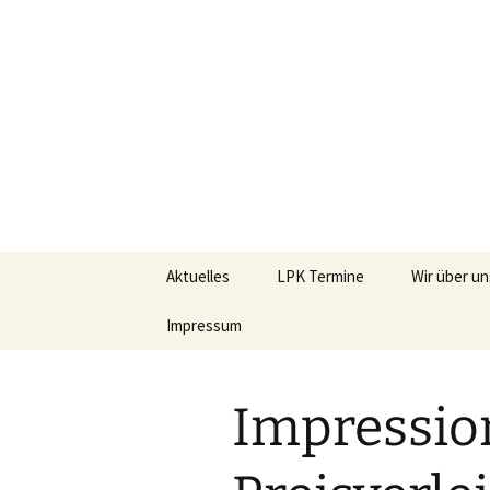
Landespre
Zum
Aktuelles
LPK Termine
Wir über un
Inhalt
springen
Impressum
Mitglieder
Vorstand
Impressio
Satzung