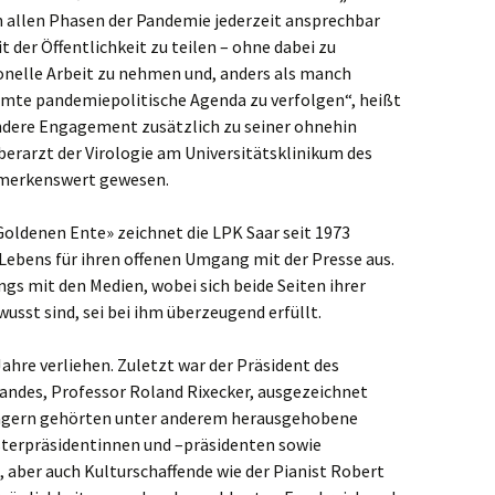
in allen Phasen der Pandemie jederzeit ansprechbar
t der Öffentlichkeit zu teilen – ohne dabei zu
ionelle Arbeit zu nehmen und, anders als manch
mmte pandemiepolitische Agenda zu verfolgen“, heißt
ondere Engagement zusätzlich zu seiner ohnehin
berarzt der Virologie am Universitätsklinikum des
bemerkenswert gewesen.
oldenen Ente» zeichnet die LPK Saar seit 1973
 Lebens für ihren offenen Umgang mit der Presse aus.
gs mit den Medien, wobei sich beide Seiten ihrer
wusst sind, sei bei ihm überzeugend erfüllt.
Jahre verliehen. Zuletzt war der Präsident des
andes, Professor Roland Rixecker, ausgezeichnet
rägern gehörten unter anderem herausgehobene
isterpräsidentinnen und –präsidenten sowie
 aber auch Kulturschaffende wie der Pianist Robert