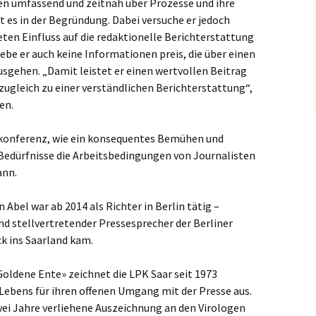
ten umfassend und zeitnah über Prozesse und ihre
 es in der Begründung. Dabei versuche er jedoch
ten Einfluss auf die redaktionelle Berichterstattung
ebe er auch keine Informationen preis, die über einen
sgehen. „Damit leistet er einen wertvollen Beitrag
zugleich zu einer verständlichen Berichterstattung“,
en.
ekonferenz, wie ein konsequentes Bemühen und
 Bedürfnisse die Arbeitsbedingungen von Journalisten
ann.
 Abel war ab 2014 als Richter in Berlin tätig –
d stellvertretender Pressesprecher der Berliner
ck ins Saarland kam.
oldene Ente» zeichnet die LPK Saar seit 1973
 Lebens für ihren offenen Umgang mit der Presse aus.
zwei Jahre verliehene Auszeichnung an den Virologen