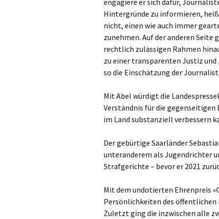
engagiere er sich dafür, Journalis
Hintergründe zu informieren, heißt
nicht, einen wie auch immer gearte
zunehmen. Auf der anderen Seite g
rechtlich zulässigen Rahmen hinau
zu einer transparenten Justiz und 
so die Einschätzung der Journalist
Mit Abel würdigt die Landespress
Verständnis für die gegenseitigen
im Land substanziell verbessern k
Der gebürtige Saarländer Sebastian
unteranderem als Jugendrichter un
Strafgerichte – bevor er 2021 zurü
Mit dem undotierten Ehrenpreis «G
Persönlichkeiten des öffentlichen
Zuletzt ging die inzwischen alle 