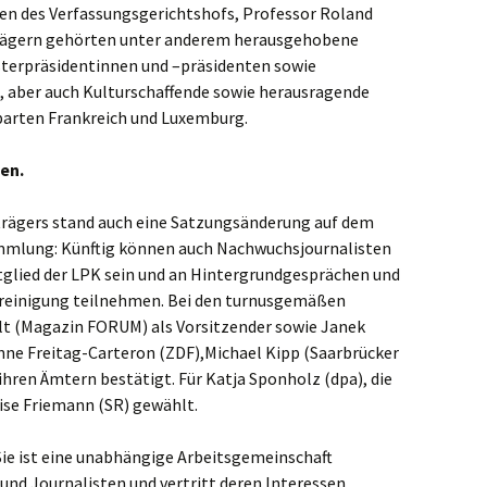
en des Verfassungsgerichtshofs, Professor Roland
strägern gehörten unter anderem herausgehobene
isterpräsidentinnen und –präsidenten sowie
, aber auch Kulturschaffende sowie herausragende
arten Frankreich und Luxemburg.
en.
trägers stand auch eine Satzungsänderung auf dem
mlung: Künftig können auch Nachwuchsjournalisten
Mitglied der LPK sein und an Hintergrundgesprächen und
ereinigung teilnehmen. Bei den turnusgemäßen
lt (Magazin FORUM) als Vorsitzender sowie Janek
anne Freitag-Carteron (ZDF),Michael Kipp (Saarbrücker
 ihren Ämtern bestätigt. Für Katja Sponholz (dpa), die
ise Friemann (SR) gewählt.
 Sie ist eine unabhängige Arbeitsgemeinschaft
und Journalisten und vertritt deren Interessen