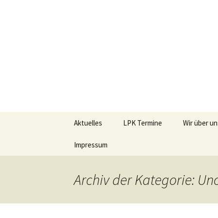
Landespre
Zum
Aktuelles
LPK Termine
Wir über un
Inhalt
springen
Impressum
Mitglieder
Vorstand
Archiv der Kategorie: Un
Satzung